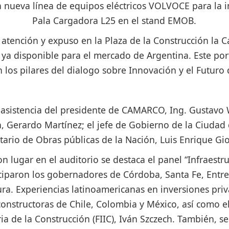
a nueva línea de equipos eléctricos VOLVOCE para la in
Pala Cargadora L25 en el stand EMOB.
atención y expuso en la Plaza de la Construcción la
 ya disponible para el mercado de Argentina. Este po
 los pilares del dialogo sobre Innovación y el Futuro d
 asistencia del presidente de CAMARCO, Ing. Gustavo W
 Gerardo Martínez; el jefe de Gobierno de la Ciudad d
tario de Obras públicas de la Nación, Luis Enrique Gi
on lugar en el auditorio se destaca el panel “Infraestru
iciparon los gobernadores de Córdoba, Santa Fe, Entre
ra. Experiencias latinoamericanas en inversiones priv
onstructoras de Chile, Colombia y México, así como e
ia de la Construcción (FIIC), Iván Szczech. También, s