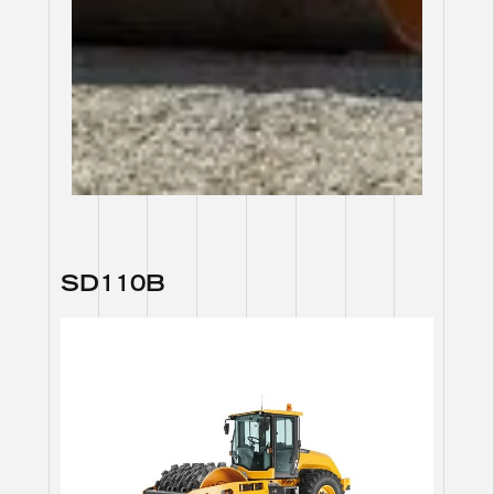
S
D
1
1
0
B