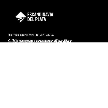
REPRESENTANTE OFICIAL
NUESTROS PRODUCTOS
Volvo
Sandvik
Rigor
Log Max
Maquinas usadas
¿CÓMO PODEMOS AYUDARLO?
Encontranos
Contacto